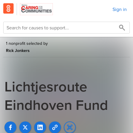
Sign in
1 nonprofit selected by
Rick Jonkers
Lichtjesroute
Eindhoven Fund